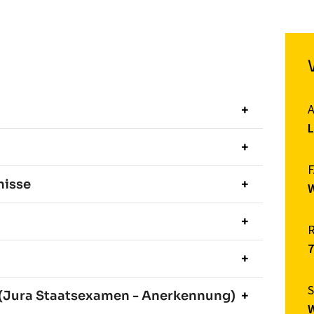
L
nisse
W
 (Jura Staatsexamen - Anerkennung)