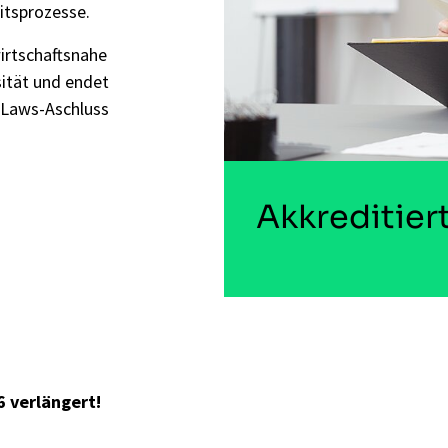
itsprozesse.
wirtschaftsnahe
sität und endet
 Laws-Aschluss
Akkreditier
 verlängert!