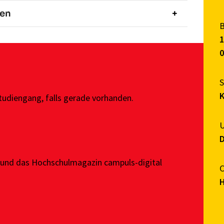
den
1
0
Studiengang
, falls gerade vorhanden.
 und das Hochschulmagazin campuls-digital