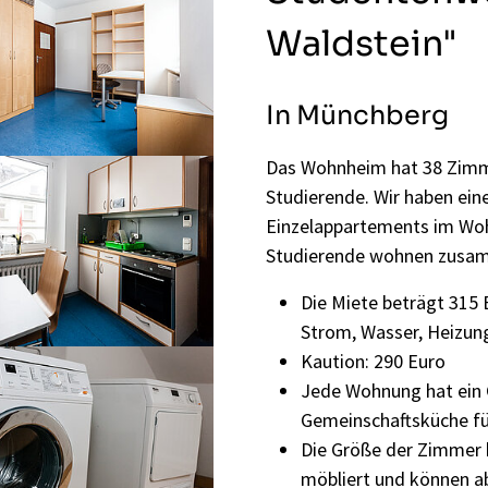
Waldstein"
In Münchberg
Das Wohnheim hat 38 Zimme
Studierende. Wir haben ein
Einzelappartements im Woh
Studierende wohnen zusa
Die Miete beträgt
315
Strom, Wasser, Heizung
Kaution: 290 Euro
Jede Wohnung hat ein 
Gemeinschaftsküche für
Die Größe der Zimmer 
möbliert und können a