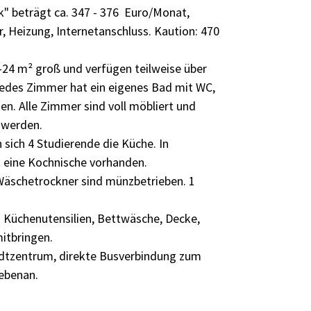
k" beträgt ca.
347 - 376
Euro/Monat,
r, Heizung, Internetanschluss. Kaution: 470
-24 m² groß und verfügen teilweise über
Jedes Zimmer hat ein eigenes Bad mit WC,
n. Alle Zimmer sind voll möbliert und
 werden.
 sich 4 Studierende die Küche. In
t eine Kochnische vorhanden.
äschetrockner sind münzbetrieben. 1
en Küchenutensilien, Bettwäsche, Decke,
itbringen.
dtzentrum, direkte Busverbindung zum
ebenan.