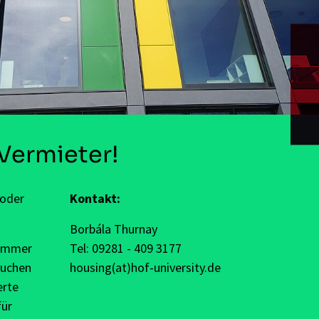
Vermieter!
 oder
Kontakt:
Borbála Thurnay
 immer
Tel: 09281 - 409 3177
suchen
housing(at)hof-university.de
erte
ür