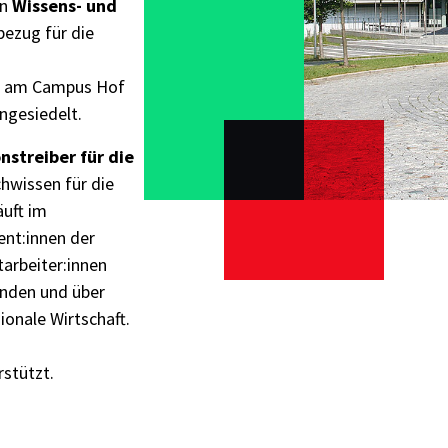
en
Wissens- und
bezug für die
kt am Campus Hof
angesiedelt.
nstreiber für die
chwissen für die
äuft im
ent:innen der
arbeiter:innen
enden und über
ionale Wirtschaft.
stützt.