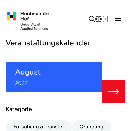
Zum Hauptinhalt springen
Veranstaltungskalender
August
2026
Kategorie
Forschung & Transfer
Gründung