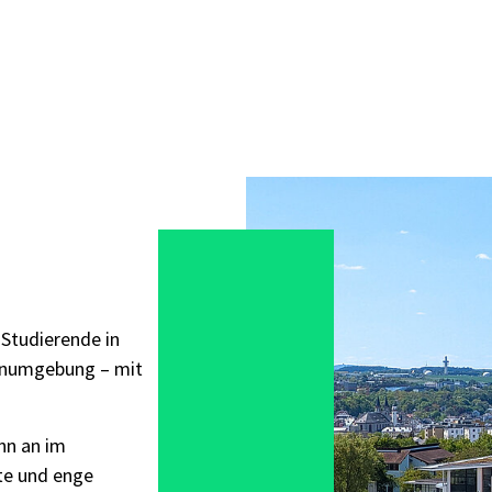
 Studierende in
ernumgebung – mit
nn an im
kte und enge