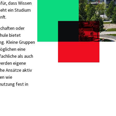
ür, dass Wissen
teht ein Studium
nft.
schaften oder
hule bietet
ung. Kleine Gruppen
öglichen eine
achliche als auch
werden eigene
he Ansätze aktiv
men wie
nutzung fest in