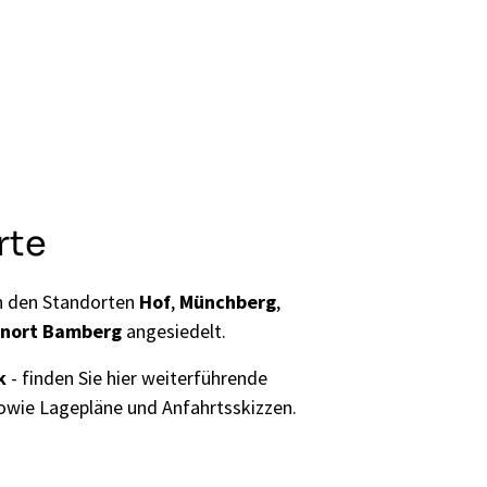
rte
an den Standorten
Hof
,
Münchberg
,
rnort Bamberg
angesiedelt.
k
- finden Sie hier weiterführende
sowie Lagepläne und Anfahrtsskizzen.