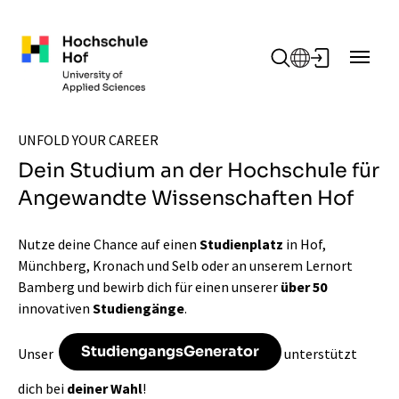
Zum Hauptinhalt springen
UNFOLD YOUR CAREER
Dein Studium an der Hochschule für
Angewandte Wissenschaften Hof
Nutze deine Chance auf einen
Studienplatz
in Hof,
Münchberg, Kronach und Selb oder an unserem Lernort
Bamberg und bewirb dich für einen unserer
über 50
innovativen
Studiengänge
.
StudiengangsGenerator
Unser
unterstützt
dich bei
deiner Wahl
!