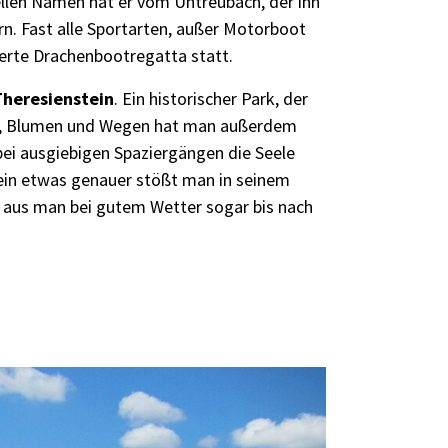
ellen Namen hat er vom Untreubach, der ihn
rn. Fast alle Sportarten, außer Motorboot
werte Drachenbootregatta statt.
Theresienstein
. Ein historischer Park, der
en, Blumen und Wegen hat man außerdem
bei ausgiebigen Spaziergängen die Seele
ein etwas genauer stößt man in seinem
m aus man bei gutem Wetter sogar bis nach