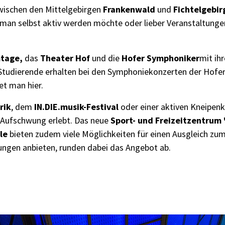
zwischen den Mittelgebirgen
Frankenwald
und
Fichtelgebir
 man selbst aktiv werden möchte oder lieber Veranstaltungen
mtage
,
das
Theater Hof
und die
Hofer Symphoniker
mit ihr
 Studierende erhalten bei den Symphoniekonzerten der Hofe
det man
hier
.
rik
, dem
IN.DIE.musik-Festival
oder einer aktiven Kneipenk
 Aufschwung erlebt. Das neue
Sport- und Freizeitzentrum 
le
bieten zudem viele Möglichkeiten für einen Ausgleich zum 
ungen anbieten, runden dabei das Angebot ab.