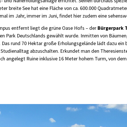
it- und Naherholungsanlage errichtet. Seinen durchaus spezi
eter breite See hat eine Fläche von ca. 600.000 Quadratmete
nmal im Jahr, immer im Juni, findet hier zudem eine sehens
pus entfernt liegt die grüne Oase Hofs – der
Bürgerpark 
ten Park Deutschlands gewählt wurde. Inmitten von Bäum
. Das rund 70 Hektar große Erholungsgelände lädt dazu ein 
Studienalltag abzuschalten. Erkundet man den Theresienst
tlich angelegt Ruine inklusive 16 Meter hohem Turm, von de