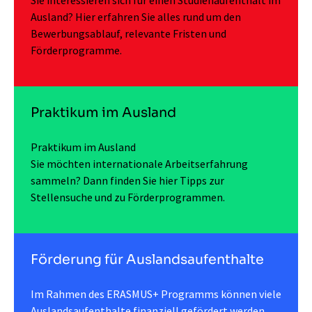
Sie interessieren sich für einen Studienaufenthalt im
Ausland? Hier erfahren Sie alles rund um den
Bewerbungsablauf, relevante Fristen und
Förderprogramme.
Praktikum im Ausland
Praktikum im Ausland
Sie möchten internationale Arbeitserfahrung
sammeln? Dann finden Sie hier Tipps zur
Stellensuche und zu Förderprogrammen.
Förderung für Auslandsaufenthalte
Im Rahmen des ERASMUS+ Programms können viele
Auslandsaufenthalte finanziell gefördert werden.