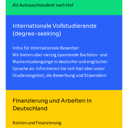
Als Austauschstudent nach Hof
Internationale Vollstudierende
(degree-seeking)
Infos für internationale Bewerber
Wir bieten über vierzig spannende Bachelor- und
Masterstudiengänge in deutscher und englischer
Sprache an. Informieren Sie sich hier über unser
Studienangebot, die Bewerbung und Stipendien!
Finanzierung und Arbeiten in
Deutschland
Kosten und Finanzierung