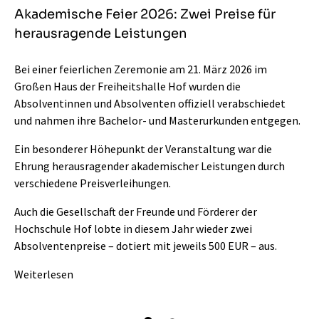
e
Akademische Feier 2026: Zwei Preise für
Fö
herausragende Leistungen
Ho
e
Bei einer feierlichen Zeremonie am 21. März 2026 im
Di
Großen Haus der Freiheitshalle Hof wurden die
gr
Absolventinnen und Absolventen offiziell verabschiedet
Fr
ie
und nahmen ihre Bachelor- und Masterurkunden entgegen.
En
Fö
Ein besonderer Höhepunkt der Veranstaltung war die
und
We
Ehrung herausragender akademischer Leistungen durch
st
verschiedene Preisverleihungen.
We
Auch die Gesellschaft der Freunde und Förderer der
Hochschule Hof lobte in diesem Jahr wieder zwei
Absolventenpreise – dotiert mit jeweils 500 EUR – aus.
Weiterlesen