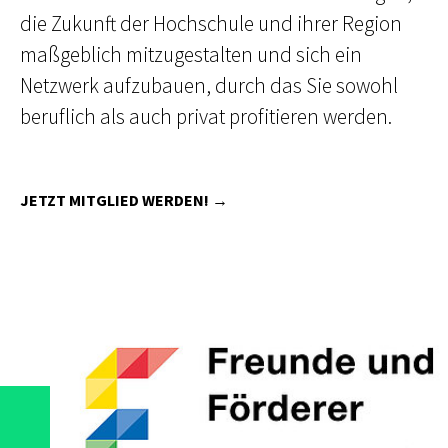
die Zukunft der Hochschule und ihrer Region
maßgeblich mitzugestalten und sich ein
Netzwerk aufzubauen, durch das Sie sowohl
JETZT MITGLIED WERDEN!
beruflich als auch privat profitieren werden.
JETZT MITGLIED WERDEN!
JETZT MITGLIED WERDEN!
JETZT MITGLIED WERDEN!
JETZT MITGLIED WERDEN!
JETZT MITGLIED WERDEN!
JETZT MITGLIED WERDEN!
JETZT MITGLIED WERDEN!