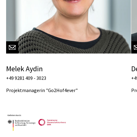
Melek Aydin
D
+49 9281 409 - 3023
+4
Projektmanagerin "Go2Hof4ever"
Pr