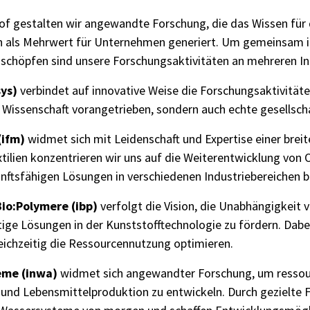
of gestalten wir angewandte Forschung, die das Wissen für d
gen als Mehrwert für Unternehmen generiert. Um gemeinsam
uschöpfen sind unsere Forschungsaktivitäten an mehreren In
sys)
verbindet auf innovative Weise die Forschungsaktivitäte
e Wissenschaft vorangetrieben, sondern auch echte gesellsch
(ifm)
widmet sich mit Leidenschaft und Expertise einer brei
xtilien konzentrieren wir uns auf die Weiterentwicklung von
unftsfähigen Lösungen in verschiedenen Industriebereichen 
Bio:Polymere (ibp)
verfolgt die Vision, die Unabhängigkeit 
tige Lösungen in der Kunststofftechnologie zu fördern. Dabei
leichzeitig die Ressourcennutzung optimieren.
eme (inwa)
widmet sich angewandter Forschung, um ressou
nd Lebensmittelproduktion zu entwickeln. Durch gezielte F