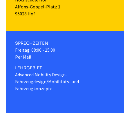
Alfons-Goppel-Platz 1
95028 Hof
SPRECHZEITEN
Freitag: 08:00 - 15:00
Per Mail
LEHRGEBIET
Advanced Mobility Design-
Fahrzeugdesign/Mobilitäts- und
Fahrzeugkonzepte