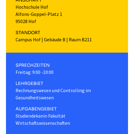
ANSCHRIFT
Hochschule Hof
Alfons-Goppel-Platz 1
95028 Hof
STANDORT
Campus Hof
|
Gebäude B
|
Raum B211
SPRECHZEITEN
Freitag: 9:00 -10:00
LEHRGEBIET
Rechnungswesen und Controlling im
Gesundheitswesen
AUFGABENGEBIET
Studiendekanin Fakultät
Wirtschaftswissenschaften