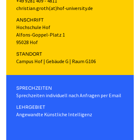
+49 9281 409 - 4811
christian.groth(at)hof-university.de
ANSCHRIFT
Hochschule Hof
Alfons-Goppel-Platz 1
95028 Hof
STANDORT
Campus Hof
|
Gebäude G
|
Raum G106
SPRECHZEITEN
Sprechzeiten individuell nach Anfragen per Email
LEHRGEBIET
Angewandte Künstliche Intelligenz