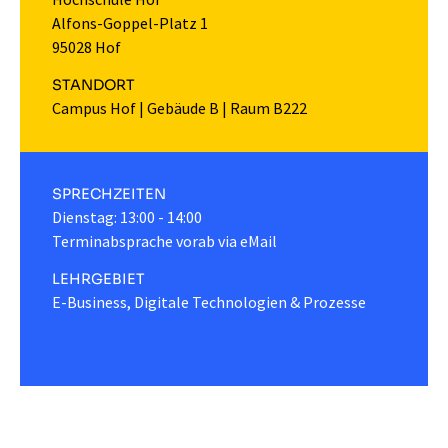
Alfons-Goppel-Platz 1
95028 Hof
STANDORT
Campus Hof
|
Gebäude B
|
Raum B222
SPRECHZEITEN
Dienstag: 13:00 - 14:00
Terminabsprache vorab via eMail
LEHRGEBIET
E-Business, Digitale Technologien & Prozesse