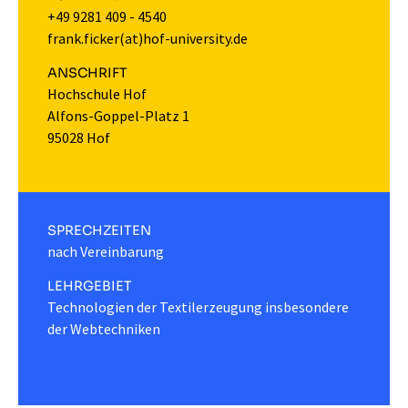
+49 9281 409 - 4540
frank.ficker(at)hof-university.de
ANSCHRIFT
Hochschule Hof
Alfons-Goppel-Platz 1
95028 Hof
SPRECHZEITEN
nach Vereinbarung
LEHRGEBIET
Technologien der Textilerzeugung insbesondere
der Webtechniken