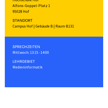
Alfons-Goppel-Platz 1
95028 Hof
STANDORT
Campus Hof
|
Gebäude B
|
Raum B131
SPRECHZEITEN
Mittwoch: 13:15 -14:00
LEHRGEBIET
Medieninformatik