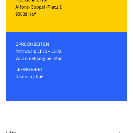
Alfons-Goppel-Platz 1
95028 Hof
SPRECHZEITEN
Mittwoch: 11:15 - 12:00
Voranmeldung per Mail
LEHRGEBIET
Deutsch / DaF