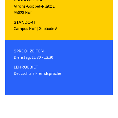
Alfons-Goppel-Platz 1
95028 Hof
STANDORT
Campus Hof
|
Gebäude A
SPRECHZEITEN
Dienstag: 11:30 - 12:30
LEHRGEBIET
Deutsch als Fremdsprache