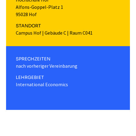
Alfons-Goppel-Platz 1
95028 Hof
STANDORT
Campus Hof
|
Gebäude C
|
Raum C041
SPRECHZEITEN
nach vorheriger Vereinbarung
LEHRGEBIET
International Economics