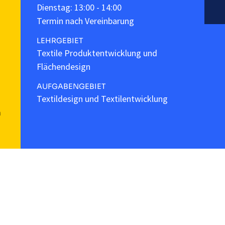
Dienstag: 13:00 - 14:00
Termin nach Vereinbarung
LEHRGEBIET
Textile Produktentwicklung und
Flächendesign
AUFGABENGEBIET
Textildesign und Textilentwicklung
m