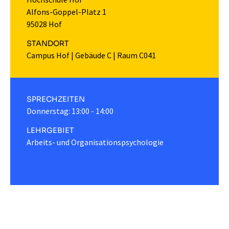
Alfons-Goppel-Platz 1
95028 Hof
STANDORT
Campus Hof
|
Gebäude C
|
Raum C041
SPRECHZEITEN
Donnerstag: 13:00 - 14:00
LEHRGEBIET
Arbeits- und Organisationspsychologie