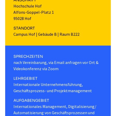
ANSCHRIFT
Hochschule Hof
Alfons-Goppel-Platz 1
95028 Hof
STANDORT
Campus Hof
|
Gebäude B
|
Raum B222
SPRECHZEITEN
nach Vereinbarung, via Email anfragen vor Ort &
Videokonferenz via Zoom
LEHRGEBIET
Internationale Unternehmensführung,
Geschäftsprozess- und Projektmanagement
AUFGABENGEBIET
Internationales Management, Digitalisierung/
Automatisierung von Geschäftsprozessen und