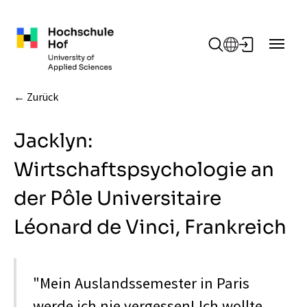
Zum Hauptinhalt springen
Zurück
Jacklyn:
Wirtschaftspsychologie an
der Pôle Universitaire
Léonard de Vinci, Frankreich
"Mein Auslandssemester in Paris
werde ich nie vergessen! Ich wollte