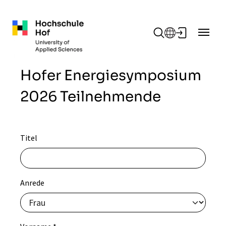
Zum Hauptinhalt springen
Hofer Energiesymposium
2026 Teilnehmende
Titel
Anrede