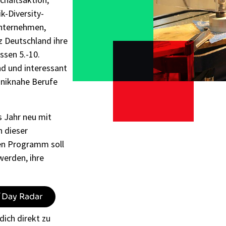
-Diversity-
Unternehmen,
 Deutschland ihre
ssen 5.-10.
d und interessant
hniknahe Berufe
s Jahr neu mit
 dieser
en Programm soll
erden, ihre
s´Day Radar
dich direkt zu