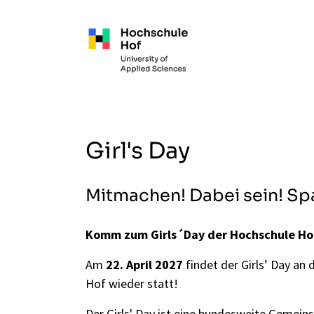
Zum Hauptinhalt springen
Girl's Day
Mitmachen! Dabei sein! Sp
Komm zum Girls´Day der Hochschule Ho
Am
22. April 2027
findet der Girls’ Day an
Hof wieder statt!
Der Girls' Day ist eine bundesweite Gemeins