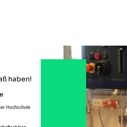
aß haben!
f!
 der Hochschule
chaftsaktion,