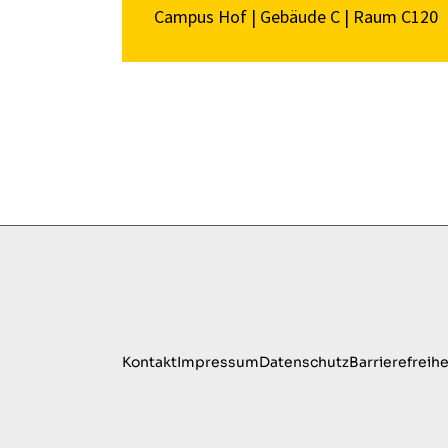
Campus Hof
|
Gebäude C
|
Raum C120
Kontakt
Impressum
Datenschutz
Barrierefreihe