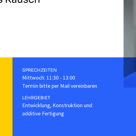
SPRECHZEITEN
Mittwoch: 11:30 - 13:00
Termin bitte per Mail vereinbaren
LEHRGEBIET
Entwicklung, Konstruktion und
additive Fertigung