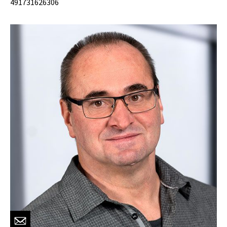
491731626306