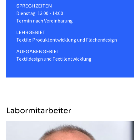
SPRECHZEITEN
Dienstag: 13:00 - 14:00
Termin nach Vereinbarung
LEHRGEBIET
Textile Produktentwicklung und Flächendesign
AUFGABENGEBIET
Textildesign und Textilentwicklung
Labormitarbeiter