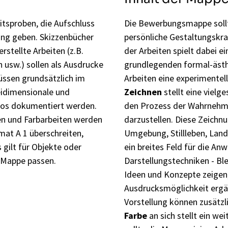
eitsproben, die Aufschluss
Die Bewerbungsmappe sollte
ung geben. Skizzenbücher
persönliche Gestaltungskraf
rstellte Arbeiten (z.B.
der Arbeiten spielt dabei e
 usw.) sollen als Ausdrucke
grundlegenden formal-ästhe
müssen grundsätzlich im
Arbeiten eine experimentel
reidimensionale und
Zeichnen
stellt eine vielge
tos dokumentiert werden.
den Prozess der Wahrnehmu
n und Farbarbeiten werden
darzustellen. Diese Zeichn
rmat A 1 überschreiten,
Umgebung, Stillleben, Lands
gilt für Objekte oder
ein breites Feld für die A
e Mappe passen.
Darstellungstechniken - Blei
Ideen und Konzepte zeigen,
Ausdrucksmöglichkeit ergän
Vorstellung können zusätzl
Farbe
an sich stellt ein we