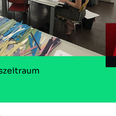
zeitraum
e