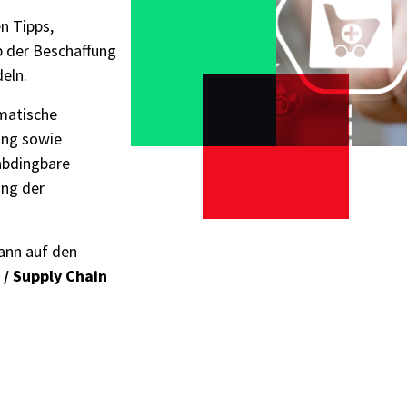
n Tipps,
b der Beschaffung
eln.
matische
ing sowie
abdingbare
ung der
ann auf den
 / Supply Chain