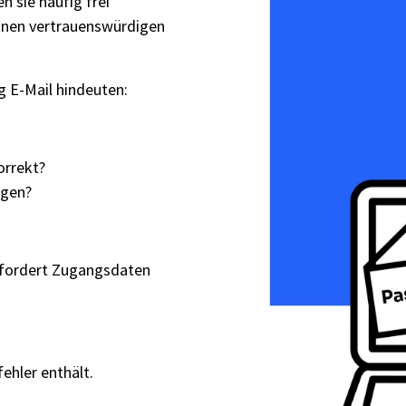
 sie häufig frei
inen vertrauenswürdigen
g E-Mail hindeuten:
orrekt?
igen?
gefordert Zugangsdaten
ehler enthält.