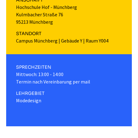
ANSCHRIFT
Hochschule Hof - Münchberg
Kulmbacher Straße 76
95213 Münchberg
STANDORT
Campus Münchberg
|
Gebäude Y
|
Raum Y004
SPRECHZEITEN
Mittwoch: 13:00 - 14:00
Termin nach Vereinbarung per mail
LEHRGEBIET
Modedesign