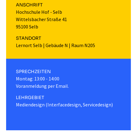
ANSCHRIFT
Hochschule Hof - Selb
Wittelsbacher Straße 41
95100 Selb
STANDORT
Lernort Selb
|
Gebäude N
|
Raum N205
SPRECHZEITEN
Montag: 13:00 - 14:00
Voranmeldung per Email.
LEHRGEBIET
Mediendesign (Interfacedesign, Servicedesign)