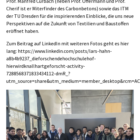
Prof. Manfred Curbach (neben Prof. Offermann und Prof.
Cherif ist er Miterfinder des Carbonbetons) sowie das ITM
der TU Dresden für die inspirierenden Einblicke, die uns neue
Perspektiven auf die Zukunft von Textilien und Baustoffen
eröffnet haben.
Zum Beitrag auf LinkedIn mit weiteren Fotos geht es hier
lang:
https://www.linkedin.com/posts/lars-hahn-
a8b4b9237_dieforschendehochschulehof-
hierwirdknallhartgeforscht-activity-
7288568371833434112-dmR_?
utm_source=share&utm_medium=member_desktop&rcm=ACo