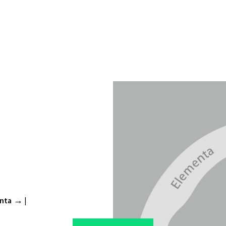
nta
|