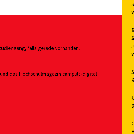
S
J
tudiengang,
falls gerade vorhanden.
W
 und das Hochschulmagazin campuls-digital