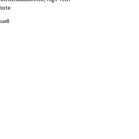
bote.
uell