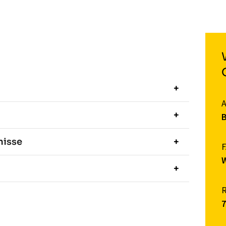
B
nisse
W