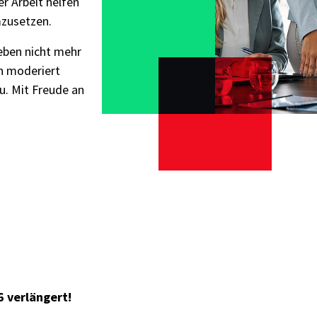
er Arbeit helfen
umzusetzen.
eben nicht mehr
n moderiert
u. Mit Freude an
 verlängert!