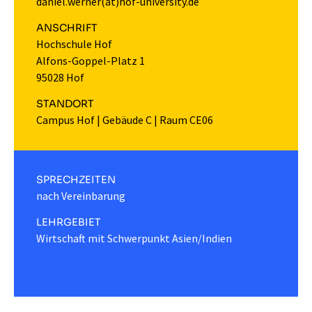
daniel.werner(at)hof-university.de
ANSCHRIFT
Hochschule Hof
Alfons-Goppel-Platz 1
95028 Hof
STANDORT
Campus Hof
|
Gebäude C
|
Raum CE06
SPRECHZEITEN
nach Vereinbarung
LEHRGEBIET
Wirtschaft mit Schwerpunkt Asien/Indien