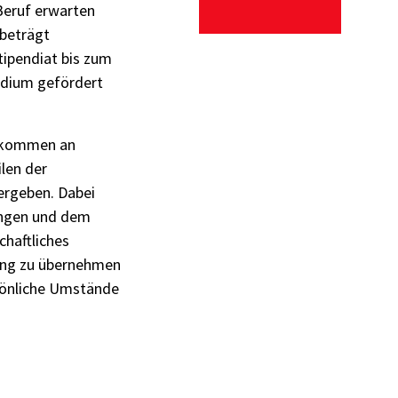
Beruf erwarten
 beträgt
tipendiat bis zum
ndium gefördert
inkommen an
ilen der
ergeben. Dabei
ungen und dem
chaftliches
ung zu übernehmen
rsönliche Umstände