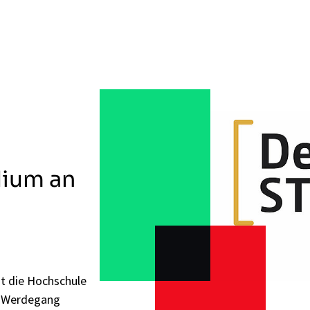
dium an
t die Hochschule
n Werdegang