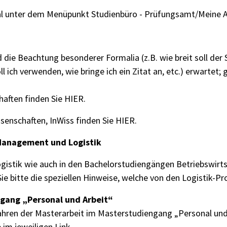
al
unter dem Menüpunkt Studienbüro - Prüfungsamt/Meine Ab
d die Beachtung besonderer Formalia (z.B. wie breit soll der 
oll ich verwenden, wie bringe ich ein Zitat an, etc.) erwarte
haften finden Sie
HIER.
ssenschaften, InWiss finden Sie
HIER
.
 Management und Logistik
gistik wie auch in den Bachelorstudiengängen Betriebswirt
ie bitte die
speziellen Hinweise
, welche von den Logistik-P
ngang „Personal und Arbeit“
fahren der Masterarbeit im Masterstudiengang „Personal un
 im jeweiligen Link.