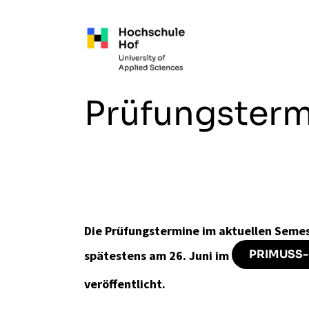
Zum Hauptinhalt springen
Prüfungster
Die Prüfungstermine im aktuellen Seme
PRIMUSS-
spätestens am 26. Juni im
veröffentlicht.