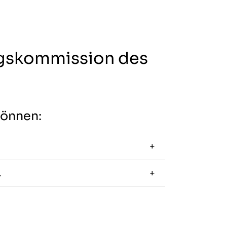
ngskommission des
können:
.