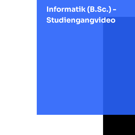
Informatik (B.Sc.) -
Studiengangvideo