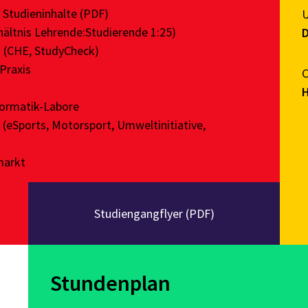
e
Studieninhalte (PDF)
hältnis Lehrende:Studierende 1:25)
 (
CHE
,
StudyCheck
)
 Praxis
formatik-Labore
(eSports, Motorsport, Umweltinitiative,
markt
Studiengangflyer (PDF)
Stundenplan