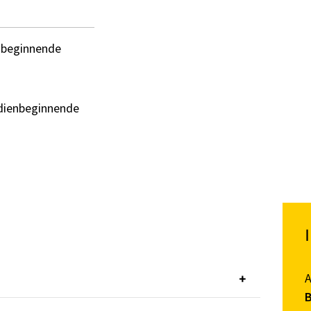
nbeginnende
dienbeginnende
B