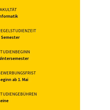
FAKULTÄT
nformatik
REGELSTUDIENZEIT
7 Semester
STUDIENBEGINN
Wintersemester
BEWERBUNGSFRIST
eginn ab 1. Mai
STUDIENGEBÜHREN
Keine