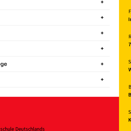
I
nge
B
hschule Deutschlands